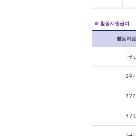
※ 활동지원급여
활동지원
1구
2구
3구
4구
5구