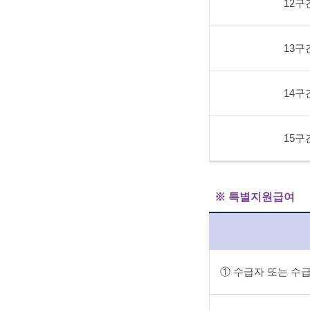
12구
13구
14구
15구
※ 특별지원급여
① 수급자 또는 수