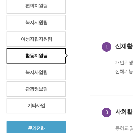
편의지원팀
복지지원팀
여성자립지원팀
신체활
1
활동지원팀
개인위생관
신체기능 
복지사업팀
관광정보팀
기타사업
사회활
3
문의전화
등하교 및